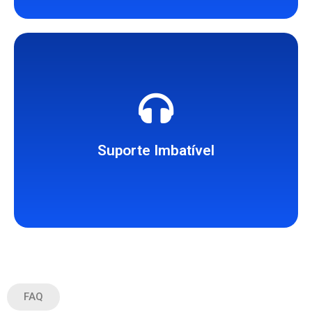
nossos serviços.
ou problema relacionado aos
para auxiliar com qualquer dúvida
especializada está disponível 24/7
Suporte Imbatível
Nossa equipe de suporte
FAQ