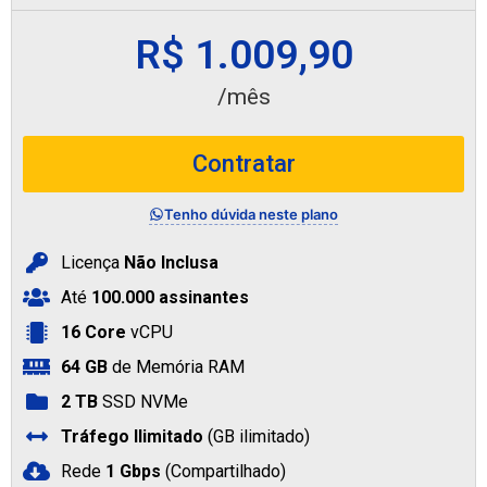
R$ 1.009,90
/mês
Contratar
Tenho dúvida neste plano
Licença
Não Inclusa
Até
100.000 assinantes
16 Core
vCPU
64 GB
de Memória RAM
2 TB
SSD NVMe
Tráfego Ilimitado
(GB ilimitado)
Rede
1 Gbps
(Compartilhado)