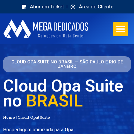
Abrir um Ticket
Área do Cliente
CLOUD OPA SUITE NO BRASIL — SÃO PAULO E RIO DE
JANEIRO
Cloud Opa Suite
no
BRASIL
Home
|
Cloud Opa! Suite
Hospedagem otimizada para
Opa