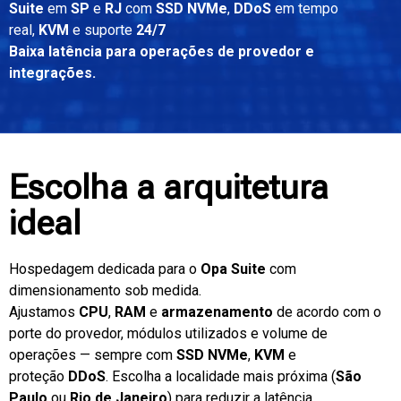
Suite
em
SP
e
RJ
com
SSD NVMe
,
DDoS
em tempo
real,
KVM
e suporte
24/7
Baixa latência para operações de provedor e
integrações.
Escolha a arquitetura
ideal
Hospedagem dedicada para o
Opa Suite
com
dimensionamento sob medida.
Ajustamos
CPU
,
RAM
e
armazenamento
de acordo com o
porte do provedor, módulos utilizados e volume de
operações — sempre com
SSD NVMe
,
KVM
e
proteção
DDoS
. Escolha a localidade mais próxima (
São
Paulo
ou
Rio de Janeiro
) para reduzir a latência.