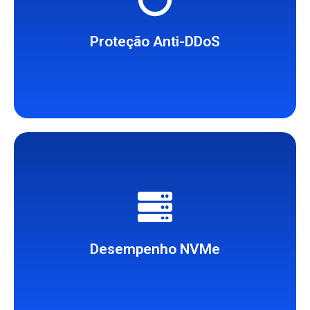
60 Gbps, contra ataques.
Em todos os planos proteção de até
Proteção Anti-DDoS
simultâneas.
faturamento, relatórios e consultas
Mais IOPS para cadastros,
Desempenho NVMe