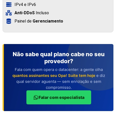
IPv4 e IPv6
Anti-DDoS
Incluso
Painel de
Gerenciamento
Não sabe qual plano cabe no seu
provedor?
Fala com quem opera o datacenter: a gente olha
quantos assinantes seu Opa! Suite tem hoje
e diz
qual servidor aguenta — sem enrolação e sem
compromisso.
Falar com especialista