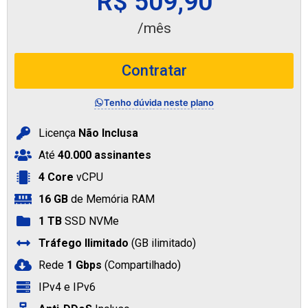
R$ 509,90
/mês
Contratar
Tenho dúvida neste plano
Licença
Não Inclusa
Até
40.000 assinantes
4 Core
vCPU
16 GB
de Memória RAM
1 TB
SSD NVMe
Tráfego Ilimitado
(GB ilimitado)
Rede
1 Gbps
(Compartilhado)
IPv4 e IPv6