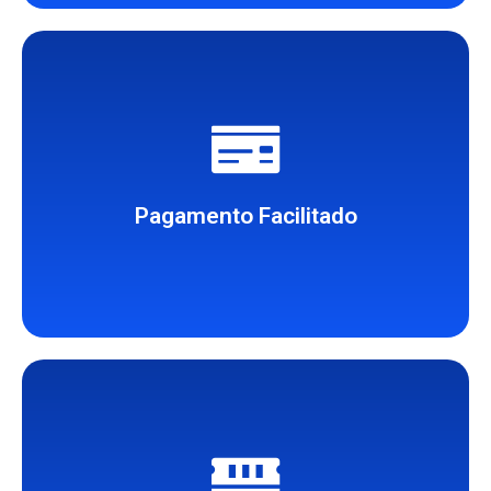
seu negócio.
contratação que mais se adeque ao
de Crédito e o período de
Pagamento Facilitado
Escolha entre PIX, Boleto ou Cartão
suas aplicações.