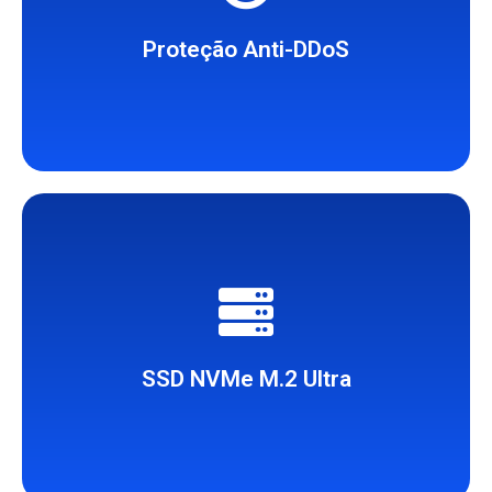
60 Gbps, contra ataques.
Em todos os planos proteção de até
Proteção Anti-DDoS
fornece alto desempenho.
Servidor VPS com disco SSD NVMe
SSD NVMe M.2 Ultra