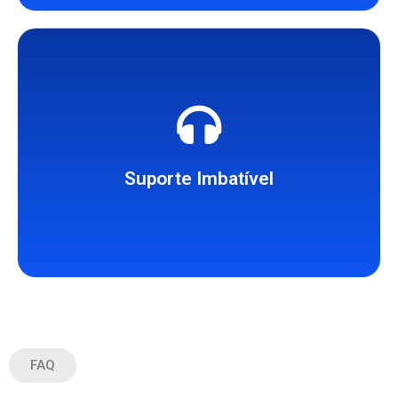
nossos serviços.
ou problema relacionado aos
para auxiliar com qualquer dúvida
especializada está disponível 24/7
Suporte Imbatível
Nossa equipe de suporte
FAQ